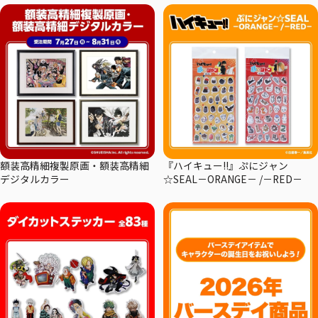
額装高精細複製原画・額装高精細
『ハイキュー!!』ぷにジャン
デジタルカラー
☆SEAL－ORANGE－ /－RED－