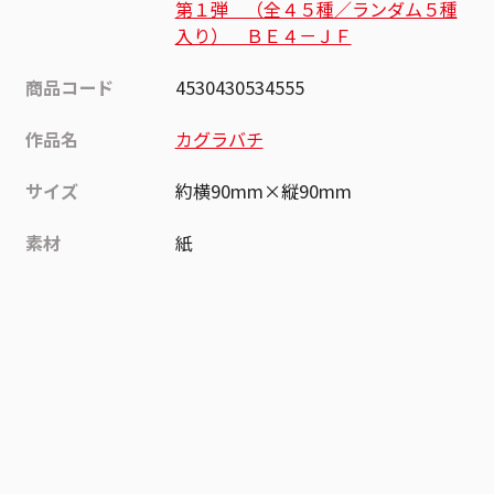
第１弾 （全４５種／ランダム５種
入り） ＢＥ４－ＪＦ
商品コード
4530430534555
作品名
カグラバチ
サイズ
約横90mm×縦90mm
素材
紙
作品
カグラバチ