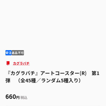
1
5
受注
返品不可
カグラバチ
『カグラバチ』アートコースター(R) 第1
弾 （全45種／ランダム5種入り）
660
円
税込