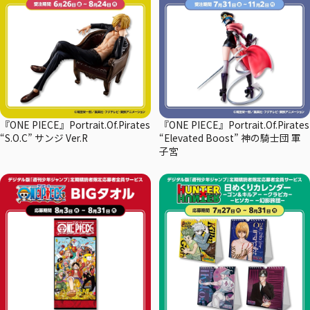
『ONE PIECE』Portrait.Of.Pirates
『ONE PIECE』Portrait.Of.Pirates
“S.O.C” サンジ Ver.R
“Elevated Boost” 神の騎士団 軍
子宮