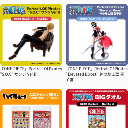
『ONE PIECE』Portrait.Of.Pirates
『ONE PIECE』Portrait.Of.Pirates
“S.O.C” サンジ Ver.R
“Elevated Boost” 神の騎士団 軍
子宮