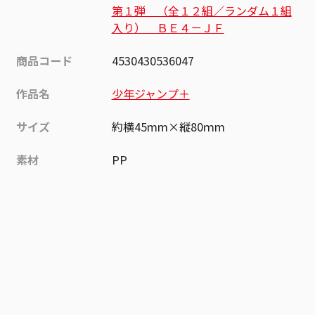
第１弾 （全１２組／ランダム１組
入り） ＢＥ４－ＪＦ
商品コード
4530430536047
作品名
少年ジャンプ＋
サイズ
約横45mm×縦80ｍm
素材
PP
作品