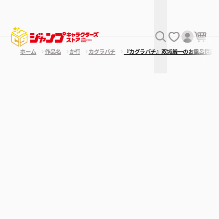
ホーム
作品名
か行
カグラバチ
『カグラバチ』双城厳一のお風呂探訪