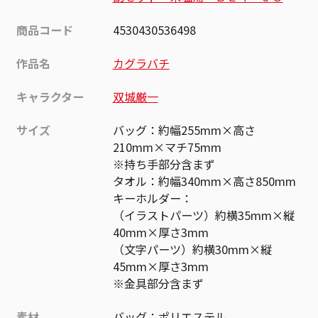
商品コード
4530430536498
作品名
カグラバチ
キャラクター
双城厳一
サイズ
バッグ：約幅255mm×高さ
210mm×マチ75mm
※持ち手部分含まず
タオル：約幅340mm×高さ850mm
キーホルダー：
（イラストパーツ）約横35mm×縦
40mm×厚さ3mm
（文字パーツ）約横30mm×縦
45mm×厚さ3mm
※金具部分含まず
素材
バッグ：ポリエステル