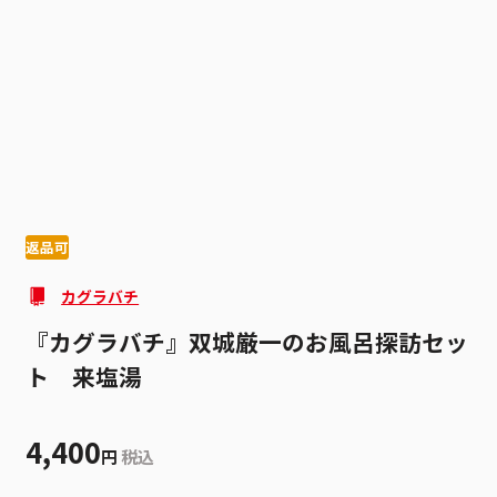
1
6
返品可
カグラバチ
『カグラバチ』双城厳一のお風呂探訪セッ
ト 来塩湯
4,400
円
税込