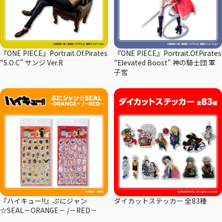
『ONE PIECE』Portrait.Of.Pirates
『ONE PIECE』Portrait.Of.Pirates
“S.O.C” サンジ Ver.R
“Elevated Boost” 神の騎士団 軍
子宮
『ハイキュー!!』ぷにジャン
ダイカットステッカー 全83種
☆SEAL－ORANGE－ /－RED－