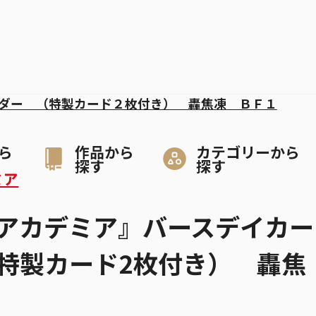
ダー （特製カード２枚付き） 轟焦凍 ＢＦ１
ら
作品から
カテゴリーから
探す
探す
ミア
アカデミア』バースデイカー
特製カード2枚付き） 轟焦