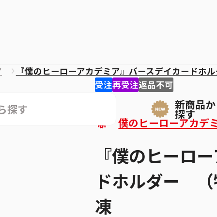
ア
『僕のヒーローアカデミア』バースデイカードホル
受注
再受注
返品不可
新商品か
探す
僕のヒーローアカデ
『僕のヒーロー
ドホルダー （
凍