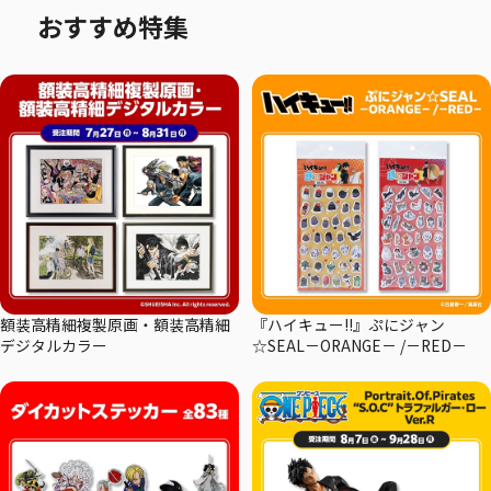
おすすめ特集
額装高精細複製原画・額装高精細
『ハイキュー!!』ぷにジャン
デジタルカラー
☆SEAL－ORANGE－ /－RED－