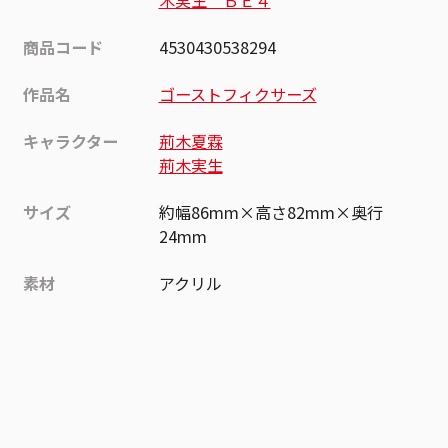
木実生 ＢＥ４
商品コード
4530430538294
作品名
ゴーストフィクサーズ
キャラクター
荊木夏霖
荊木実生
サイズ
約幅86mm×高さ82mm×奥行
24mm
素材
アクリル