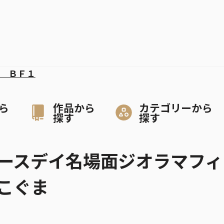
 ＢＦ１
ら
作品から
カテゴリーから
探す
探す
ースデイ名場面ジオラマフィ
こぐま