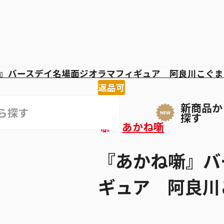
』バースデイ名場面ジオラマフィギュア 阿良川こぐま
返品可
新商品か
探す
あかね噺
『あかね噺』バ
ギュア 阿良川