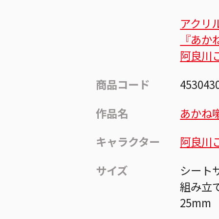
アクリ
『あか
阿良川
商品コード
453043
作品名
あかね
キャラクター
阿良川
サイズ
シートサ
組み立て
25mm