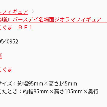
ルフィギュア
ね噺』バースデイ名場面ジオラマフィギュア
こぐま ＢＦ１
0540952
噺
こぐま
イズ：約幅95mm×高さ145mm
たとき：約幅85mm×高さ105mm×奥行