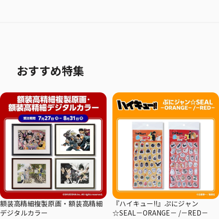
おすすめ特集
額装高精細複製原画・額装高精細
『ハイキュー!!』ぷにジャン
デジタルカラー
☆SEAL－ORANGE－ /－RED－