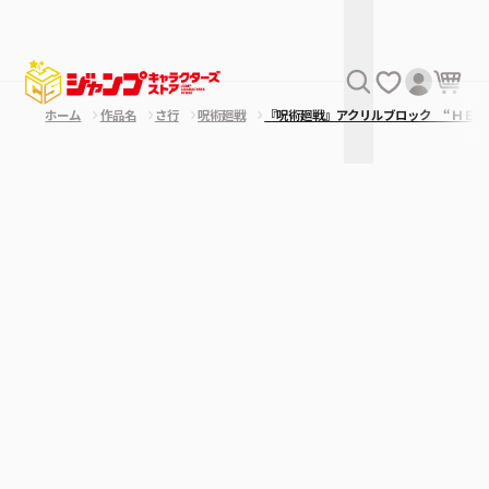
ホーム
作品名
さ行
呪術廻戦
『呪術廻戦』アクリルブロック “ＨＥＲ