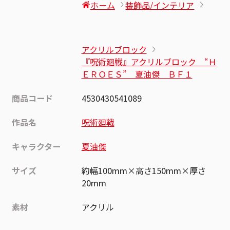
ホーム
装飾品/インテリア
アクリルブロック
『呪術廻戦』アクリルブロック “Ｈ
ＥＲＯＥＳ” 夏油傑 ＢＦ１
商品コード
4530430541089
作品名
呪術廻戦
キャラクター
夏油傑
サイズ
約幅100mm×高さ150mm×厚さ
20mm
素材
アクリル