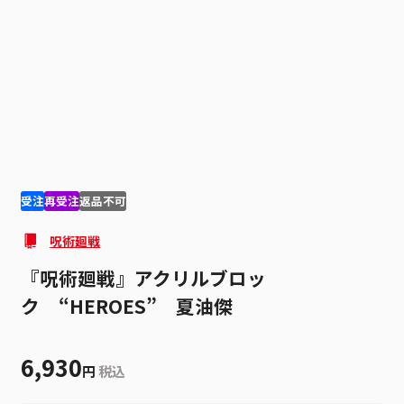
1
5
受注
再受注
返品不可
呪術廻戦
『呪術廻戦』アクリルブロッ
ク “HEROES” 夏油傑
6,930
円
税込