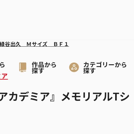
緑谷出久 Ｍサイズ ＢＦ１
ら
作品から
カテゴリーから
探す
探す
ミア
アカデミア』メモリアルTシ