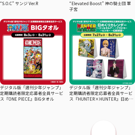
“S.O.C” サンジ Ver.R
“Elevated Boost” 神の騎士団 軍
子宮
デジタル版「週刊少年ジャンプ」
デジタル版「週刊少年ジャンプ」
定期購読者限定応募者全員サービ
定期購読者限定応募者全員サービ
ス『ONE PIECE』BIGタオル
ス『HUNTER×HUNTER』日めく
りカレンダー