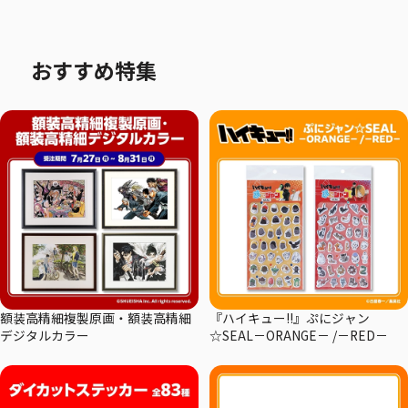
おすすめ特集
額装高精細複製原画・額装高精細
『ハイキュー!!』ぷにジャン
デジタルカラー
☆SEAL－ORANGE－ /－RED－