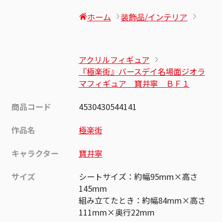
ホーム
装飾品/インテリア
アクリルフィギュア
『極楽街』バースデイ名場面ジオラ
マフィギュア 寶井寧 ＢＦ１
商品コード
4530430544141
作品名
極楽街
キャラクター
寶井寧
サイズ
シートサイズ：約幅95mm×高さ
145mm
組み立てたとき：約幅84mm×高さ
111mm×奥行22mm