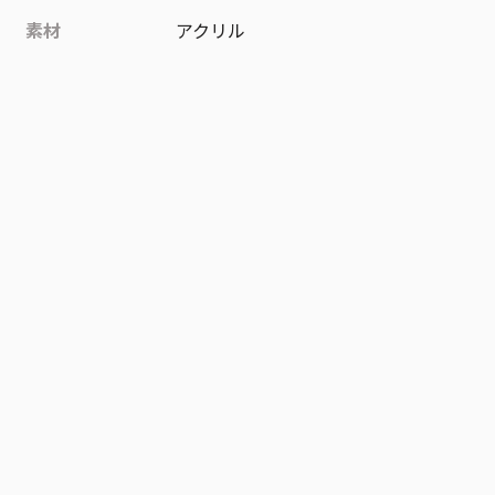
素材
アクリル
作品
極楽街
お気に入り作品に登録する