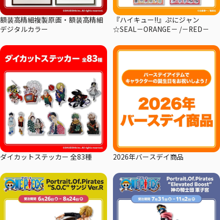
額装高精細複製原画・額装高精細
『ハイキュー!!』ぷにジャン
デジタルカラー
☆SEAL－ORANGE－ /－RED－
ダイカットステッカー 全83種
2026年バースデイ商品