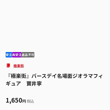
1
2
受注
再受注
返品不可
極楽街
『極楽街』バースデイ名場面ジオラマフィ
ギュア 寶井寧
1,650
円
税込