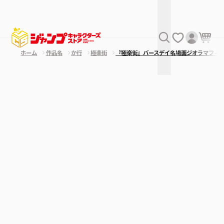
ホーム
作品名
か行
極楽街
『極楽街』バースデイ名場面ジオラマフィ