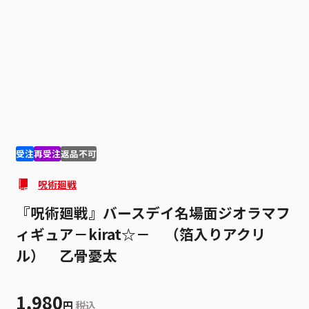
1
2
受注
再受注
返品不可
呪術廻戦
『呪術廻戦』バースデイ名場面ジオラマフ
ィギュア－kirat☆－ （箔入りアクリ
ル） 乙骨憂太
1,980
円
税込