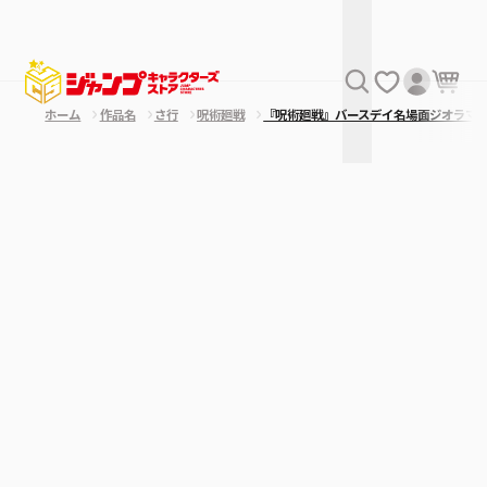
ホーム
作品名
さ行
呪術廻戦
『呪術廻戦』バースデイ名場面ジオラマ