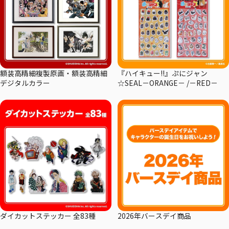
額装高精細複製原画・額装高精細
『ハイキュー!!』ぷにジャン
デジタルカラー
☆SEAL－ORANGE－ /－RED－
ダイカットステッカー 全83種
2026年バースデイ商品