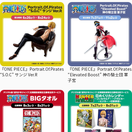
『ONE PIECE』Portrait.Of.Pirates
『ONE PIECE』Portrait.Of.Pirates
“S.O.C” サンジ Ver.R
“Elevated Boost” 神の騎士団 軍
子宮