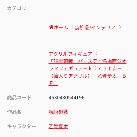
カテゴリ
ホーム
装飾品/インテリア
アクリルフィギュア
『呪術廻戦』バースデイ名場面ジオ
ラマフィギュア－ｋｉｒａｔ☆－
（箔入りアクリル） 乙骨憂太 Ｂ
Ｆ１
商品コード
4530430544196
作品名
呪術廻戦
キャラクター
乙骨憂太