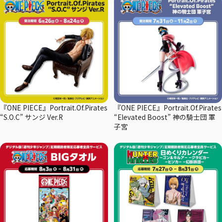
『ONE PIECE』Portrait.Of.Pirates
『ONE PIECE』Portrait.Of.Pirates
“S.O.C” サンジ Ver.R
“Elevated Boost” 神の騎士団 軍
子宮