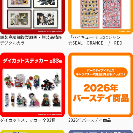
額装高精細複製原画・額装高精細
『ハイキュー!!』ぷにジャン
デジタルカラー
☆SEAL－ORANGE－ /－RED－
ダイカットステッカー 全83種
2026年バースデイ商品