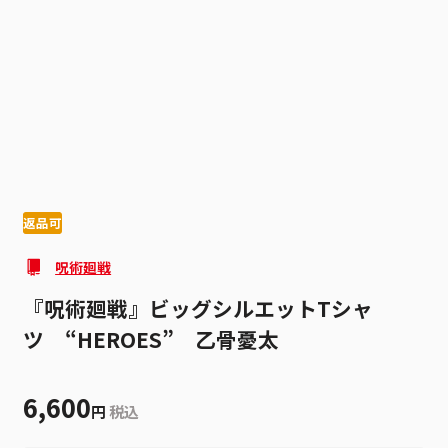
1
4
返品可
呪術廻戦
『呪術廻戦』ビッグシルエットTシャ
ツ “HEROES” 乙骨憂太
6,600
円
税込