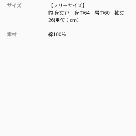
サイズ
【フリーサイズ】
約 身丈77 身巾64 肩巾60 袖丈
26(単位：cm）
素材
綿100％
作品
呪術廻戦
お気に入り作品に登録する