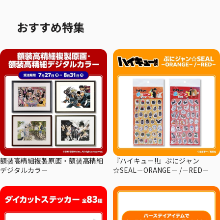
おすすめ特集
額装高精細複製原画・額装高精細
『ハイキュー!!』ぷにジャン
デジタルカラー
☆SEAL－ORANGE－ /－RED－