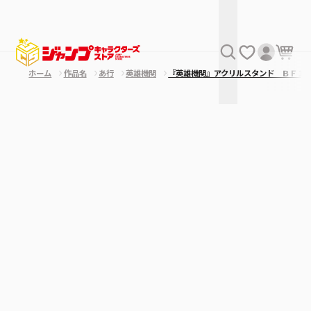
ホーム
作品名
あ行
英雄機関
『英雄機関』アクリルスタンド ＢＦ１