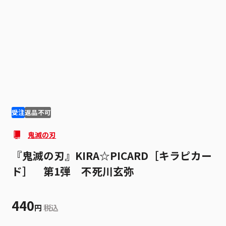
1
4
受注
返品不可
鬼滅の刃
『鬼滅の刃』KIRA☆PICARD［キラピカー
ド］ 第1弾 不死川玄弥
440
円
税込