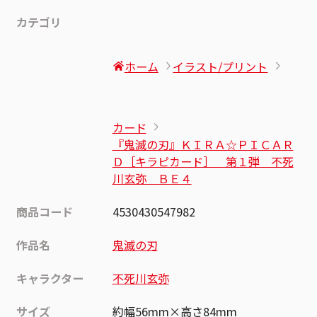
カテゴリ
ホーム
イラスト/プリント
カード
『鬼滅の刃』ＫＩＲＡ☆ＰＩＣＡＲ
Ｄ［キラピカード］ 第１弾 不死
川玄弥 ＢＥ４
商品コード
4530430547982
作品名
鬼滅の刃
キャラクター
不死川玄弥
サイズ
約幅56mm×高さ84mm