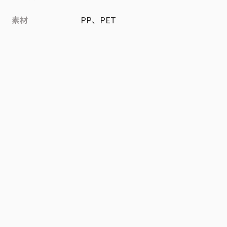
素材
PP、PET
作品
鬼滅の刃
お気に入り作品に登録する