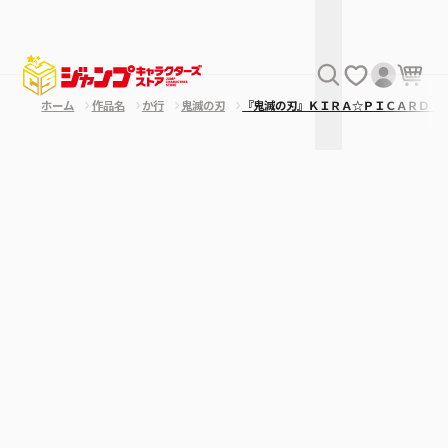
ホーム
作品名
か行
鬼滅の刃
『鬼滅の刃』ＫＩＲＡ☆ＰＩＣＡＲＤ［