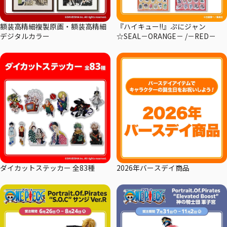
額装高精細複製原画・額装高精細
『ハイキュー!!』ぷにジャン
デジタルカラー
☆SEAL－ORANGE－ /－RED－
ダイカットステッカー 全83種
2026年バースデイ商品