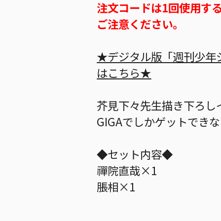
注文コードは1回使用す
ご注意ください。
★デジタル版「週刊少年
はこちら★
芥見下々先生描き下ろし
GIGAでしかゲットでき
◆セット内容◆
禪院直哉×1
脹相×1