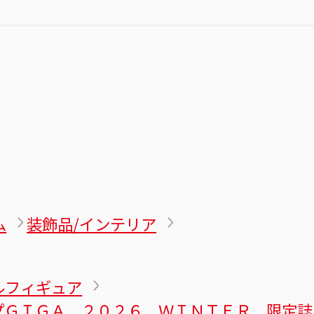
ム
装飾品/インテリア
ルフィギュア
プＧＩＧＡ ２０２６ ＷＩＮＴＥＲ 限定誌