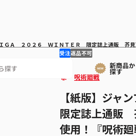
ＩＧＡ ２０２６ ＷＩＮＴＥＲ 限定誌上通販 芥見
受注
返品不可
新商品か
探す
呪術廻戦
【紙版】ジャンプ
限定誌上通販 
使用！『呪術廻