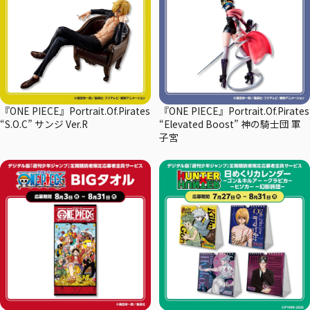
『ONE PIECE』Portrait.Of.Pirates
『ONE PIECE』Portrait.Of.Pirates
“S.O.C” サンジ Ver.R
“Elevated Boost” 神の騎士団 軍
子宮