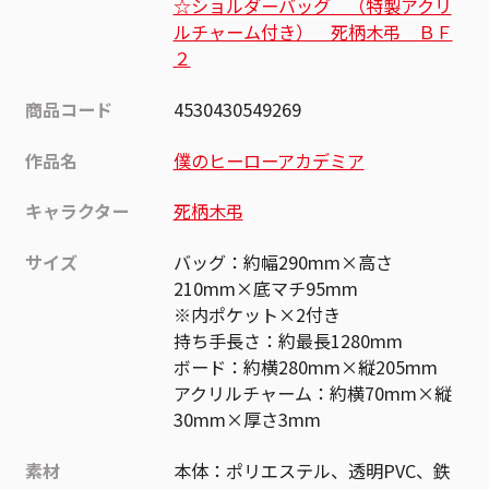
☆ショルダーバッグ （特製アクリ
ルチャーム付き） 死柄木弔 ＢＦ
２
商品コード
4530430549269
作品名
僕のヒーローアカデミア
キャラクター
死柄木弔
サイズ
バッグ：約幅290mm×高さ
210mm×底マチ95mm
※内ポケット×2付き
持ち手長さ：約最長1280mm
ボード：約横280mm×縦205mm
アクリルチャーム：約横70mm×縦
30mm×厚さ3mm
素材
本体：ポリエステル、透明PVC、鉄