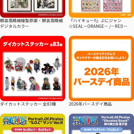
額装高精細複製原画・額装高精細
『ハイキュー!!』ぷにジャン
デジタルカラー
☆SEAL－ORANGE－ /－RED－
ダイカットステッカー 全83種
2026年バースデイ商品