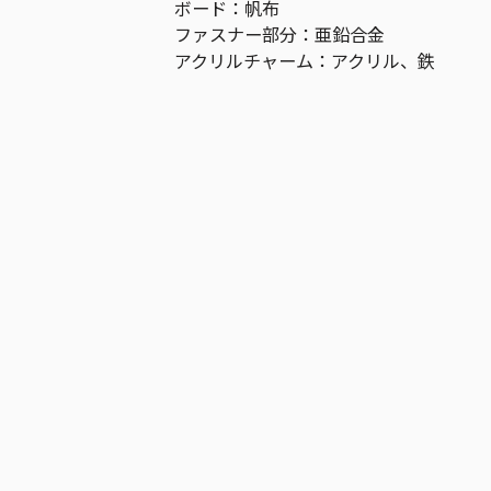
ボード：帆布
ファスナー部分：亜鉛合金
アクリルチャーム：アクリル、鉄
作品
僕のヒーローアカデミア
お気に入り作品に登録する