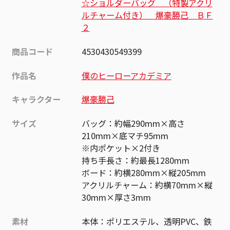
☆ショルダーバッグ （特製アクリ
ルチャーム付き） 爆豪勝己 ＢＦ
２
商品コード
4530430549399
作品名
僕のヒーローアカデミア
キャラクター
爆豪勝己
サイズ
バッグ：約幅290mm×高さ
210mm×底マチ95mm
※内ポケット×2付き
持ち手長さ：約最長1280mm
ボード：約横280mm×縦205mm
アクリルチャーム：約横70mm×縦
30mm×厚さ3mm
素材
本体：ポリエステル、透明PVC、鉄