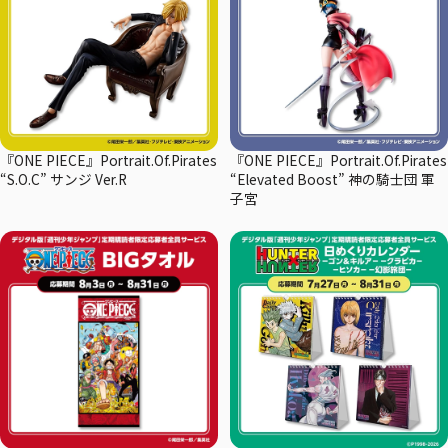
『ONE PIECE』Portrait.Of.Pirates
『ONE PIECE』Portrait.Of.Pirates
“S.O.C” サンジ Ver.R
“Elevated Boost” 神の騎士団 軍
子宮