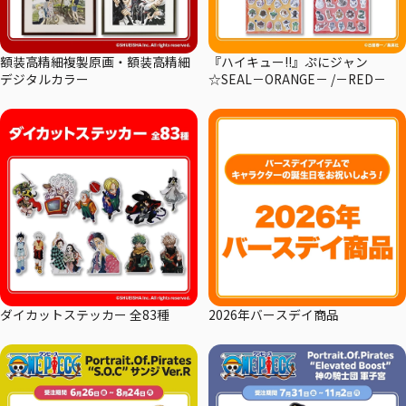
額装高精細複製原画・額装高精細
『ハイキュー!!』ぷにジャン
デジタルカラー
☆SEAL－ORANGE－ /－RED－
ダイカットステッカー 全83種
2026年バースデイ商品