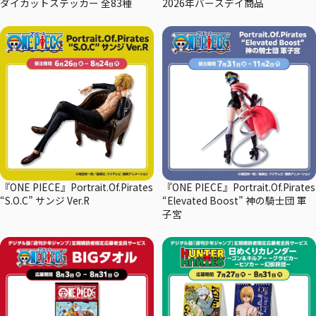
ダイカットステッカー 全83種
2026年バースデイ商品
『ONE PIECE』Portrait.Of.Pirates
『ONE PIECE』Portrait.Of.Pirates
“S.O.C” サンジ Ver.R
“Elevated Boost” 神の騎士団 軍
子宮