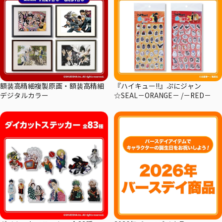
額装高精細複製原画・額装高精細
『ハイキュー!!』ぷにジャン
デジタルカラー
☆SEAL－ORANGE－ /－RED－