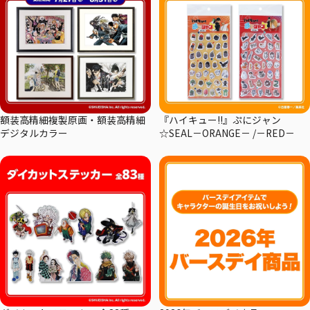
額装高精細複製原画・額装高精細
『ハイキュー!!』ぷにジャン
デジタルカラー
☆SEAL－ORANGE－ /－RED－