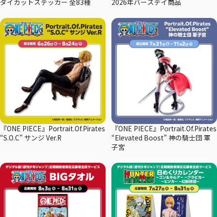
ダイカットステッカー 全83種
2026年バースデイ商品
『ONE PIECE』Portrait.Of.Pirates
『ONE PIECE』Portrait.Of.Pirates
“S.O.C” サンジ Ver.R
“Elevated Boost” 神の騎士団 軍
子宮