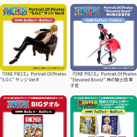
『ONE PIECE』Portrait.Of.Pirates
『ONE PIECE』Portrait.Of.Pirates
“S.O.C” サンジ Ver.R
“Elevated Boost” 神の騎士団 軍
子宮