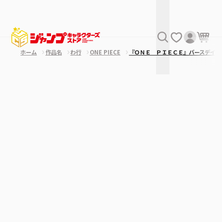
ホーム
作品名
わ行
ONE PIECE
『ＯＮＥ ＰＩＥＣＥ』バースデイカ