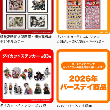
額装高精細複製原画・額装高精細
『ハイキュー!!』ぷにジャン
デジタルカラー
☆SEAL－ORANGE－ /－RED－
ダイカットステッカー 全83種
2026年バースデイ商品