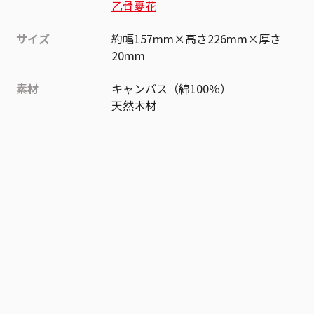
乙骨憂花
サイズ
約幅157mm×高さ226mm×厚さ
20mm
素材
キャンバス（綿100％）
天然木材
作品
呪術廻戦≡
お気に入り作品に登録する