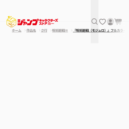
ホーム
作品名
さ行
呪術廻戦≡
『呪術廻戦（モジュロ）』フルカラー