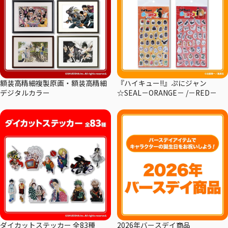
額装高精細複製原画・額装高精細
『ハイキュー!!』ぷにジャン
デジタルカラー
☆SEAL－ORANGE－ /－RED－
ダイカットステッカー 全83種
2026年バースデイ商品