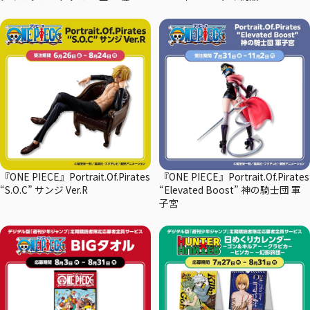
『ONE PIECE』Portrait.Of.Pirates
『ONE PIECE』Portrait.Of.Pirates
“S.O.C” サンジ Ver.R
“Elevated Boost” 神の騎士団 軍
子宮