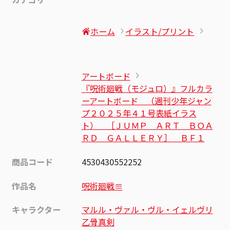
ホーム
イラスト/プリント
アートボード
『呪術廻戦（モジュロ）』フルカラ
ーアートボード （週刊少年ジャン
プ２０２５年４１号表紙イラス
ト） ［ＪＵＭＰ ＡＲＴ ＢＯＡ
ＲＤ ＧＡＬＬＥＲＹ］ ＢＦ１
商品コード
4530430552252
作品名
呪術廻戦≡
キャラクター
マルル・ヴァル・ヴル・イェルヴリ
乙骨真剣