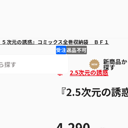
．５次元の誘惑』コミックス全巻収納袋 ＢＦ１
受注
返品不可
新商品か
探す
2.5次元の誘惑
『2.5次元の
4,290