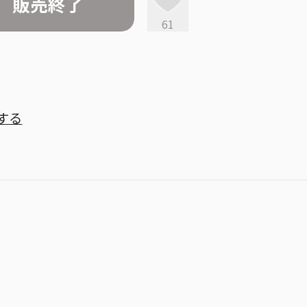
販売終了
61
する