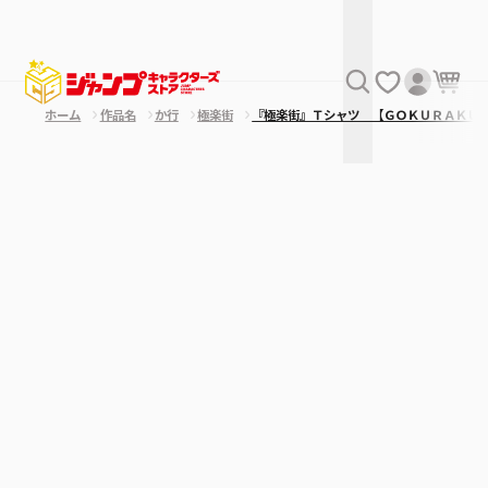
ホーム
作品名
か行
極楽街
『極楽街』Ｔシャツ 【ＧＯＫＵＲＡＫＵ