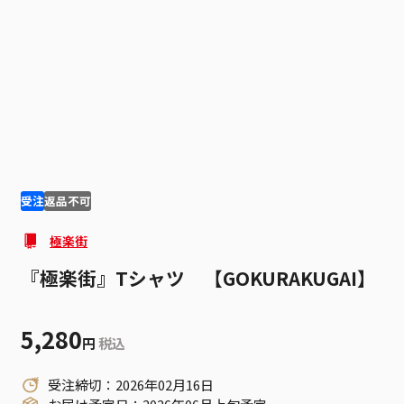
1
2
受注
返品不可
極楽街
『極楽街』Tシャツ 【GOKURAKUGAI】
5,280
円
税込
受注締切：2026年02月16日