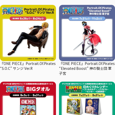
『ONE PIECE』Portrait.Of.Pirates
『ONE PIECE』Portrait.Of.Pirates
“S.O.C” サンジ Ver.R
“Elevated Boost” 神の騎士団 軍
子宮