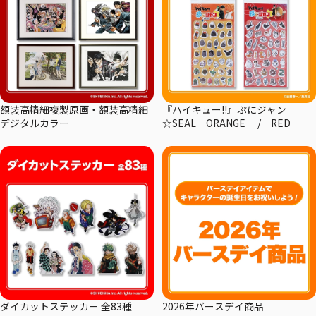
額装高精細複製原画・額装高精細
『ハイキュー!!』ぷにジャン
デジタルカラー
☆SEAL－ORANGE－ /－RED－
ダイカットステッカー 全83種
2026年バースデイ商品