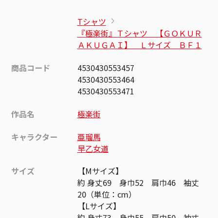
Tシャツ
『極楽街』Ｔシャツ 【ＧＯＫＵＲ
ＡＫＵＧＡＩ】 Ｌサイズ ＢＦ１
商品コード
4530430553457
4530430553464
4530430553471
作品名
極楽街
キャラクター
亜瑠馬
早乙女道
サイズ
【Mサイズ】
約 身丈69 身巾52 肩巾46 袖丈
20（単位：cm）
【Lサイズ】
約 身丈73 身巾55 肩巾50 袖丈