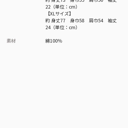
22（単位：cm）
【XLサイズ】
約 身丈77 身巾58 肩巾54 袖丈
24（単位：cm）
素材
綿100％
作品
極楽街
お気に入り作品に登録する