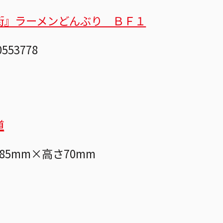
街』ラーメンどんぶり ＢＦ１
0553778
道
85mm×高さ70mm