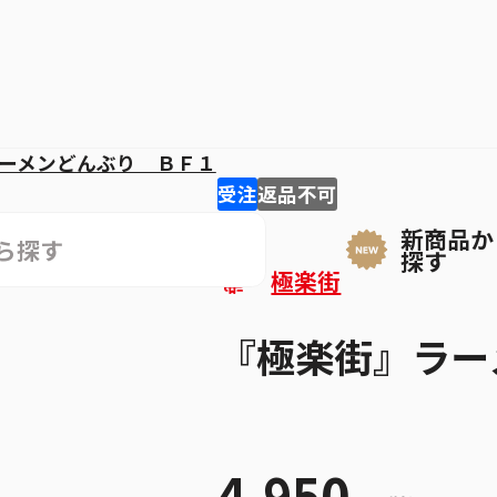
ーメンどんぶり ＢＦ１
受注
返品不可
新商品か
探す
極楽街
『極楽街』ラー
4,950