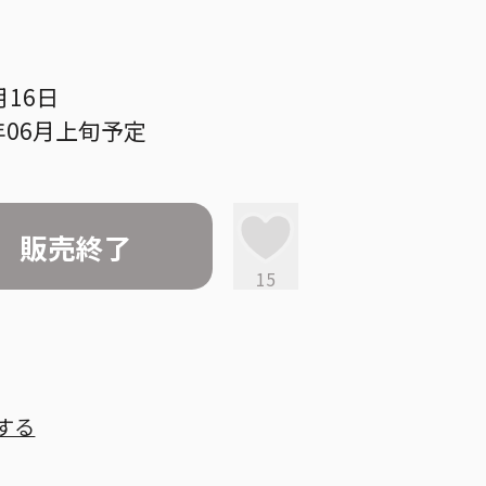
月16日
年06月上旬予定
販売終了
15
する