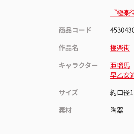
『極楽
商品コード
453043
作品名
極楽街
キャラクター
亜瑠馬
早乙女
サイズ
約口径1
素材
陶器