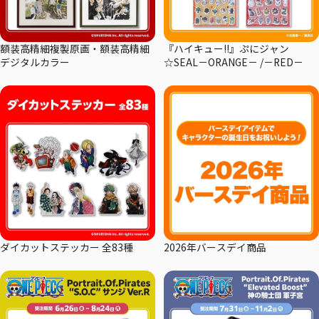
額装高精細複製原画・額装高精細
『ハイキュー!!』ぷにジャン
デジタルカラー
☆SEAL－ORANGE－ /－RED－
ダイカットステッカー 全83種
2026年バースデイ商品