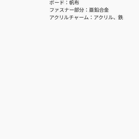
ボード：帆布
ファスナー部分：亜鉛合金
アクリルチャーム：アクリル、鉄
作品
僕のヒーローアカデミア
お気に入り作品に登録する