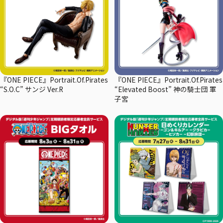
『ONE PIECE』Portrait.Of.Pirates
『ONE PIECE』Portrait.Of.Pirates
“S.O.C” サンジ Ver.R
“Elevated Boost” 神の騎士団 軍
子宮