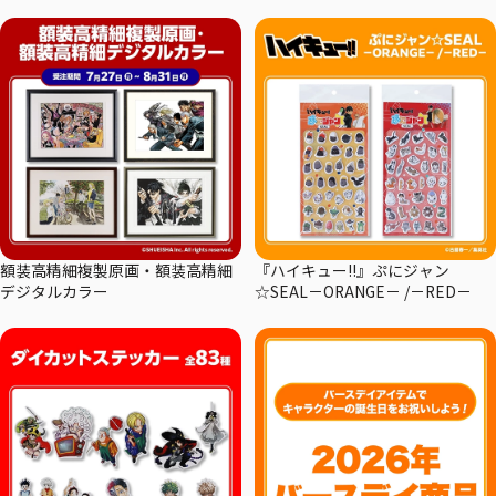
額装高精細複製原画・額装高精細
『ハイキュー!!』ぷにジャン
デジタルカラー
☆SEAL－ORANGE－ /－RED－