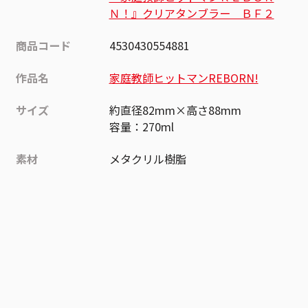
Ｎ！』クリアタンブラー ＢＦ２
商品コード
4530430554881
作品名
家庭教師ヒットマンREBORN!
サイズ
約直径82mm×高さ88mm
容量：270ml
素材
メタクリル樹脂
作品