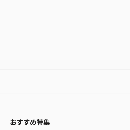
家庭教師ヒットマンREBORN!
お気に入り作品に登録する
おすすめ特集