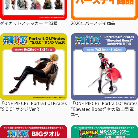
ダイカットステッカー 全83種
2026年バースデイ商品
『ONE PIECE』Portrait.Of.Pirates
『ONE PIECE』Portrait.Of.Pirates
“S.O.C” サンジ Ver.R
“Elevated Boost” 神の騎士団 軍
子宮