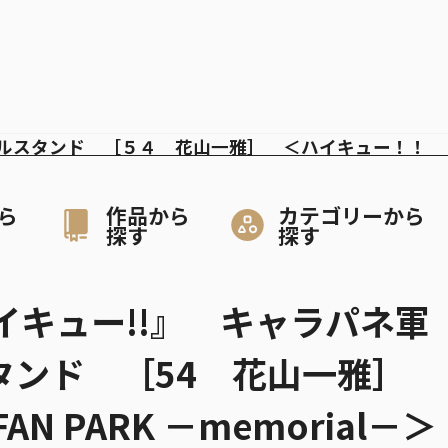
ルスタンド ［５４ 花山一雅］ ＜ハイキュー！！ 
ら
作品から
カテゴリーから
探す
探す
イキュー!!』 キャラパネ軍
スタンド ［54 花山一雅］
AN PARK －memorial－＞