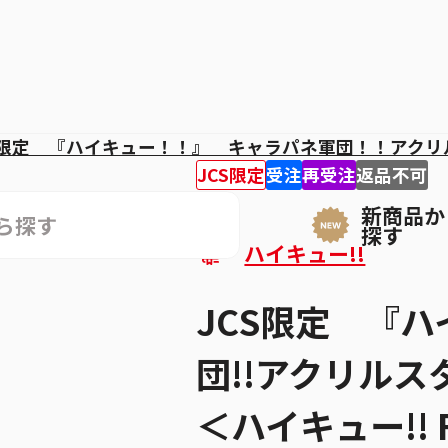
限定 『ハイキュー！！』 キャラパネ軍団！！アクリ
JCS限定
受注
再受注
返品不可
新商品か
探す
ハイキュー!!
JCS限定 『ハ
団!!アクリル
＜ハイキュー!! F