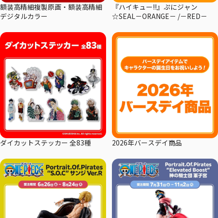
額装高精細複製原画・額装高精細
『ハイキュー!!』ぷにジャン
デジタルカラー
☆SEAL－ORANGE－ /－RED－
ダイカットステッカー 全83種
2026年バースデイ商品