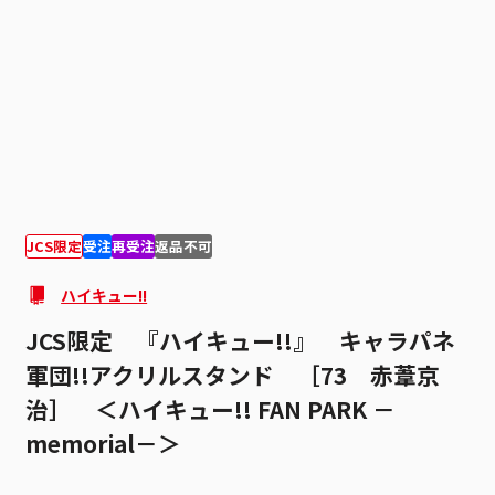
1
2
JCS限定
受注
再受注
返品不可
ハイキュー!!
JCS限定 『ハイキュー!!』 キャラパネ
軍団!!アクリルスタンド ［73 赤葦京
治］ ＜ハイキュー!! FAN PARK －
memorial－＞