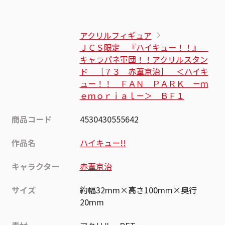
アクリルフィギュア
ＪＣＳ限定 『ハイキュー！！』
キャラパネ軍団！！アクリルスタン
ド ［７３ 赤葦京治］ ＜ハイキ
ュー！！ ＦＡＮ ＰＡＲＫ －ｍ
ｅｍｏｒｉａｌ－＞ ＢＦ１
商品コード
4530430555642
作品名
ハイキュー!!
キャラクター
赤葦京治
サイズ
約幅32mm×高さ100mm×奥行
20mm