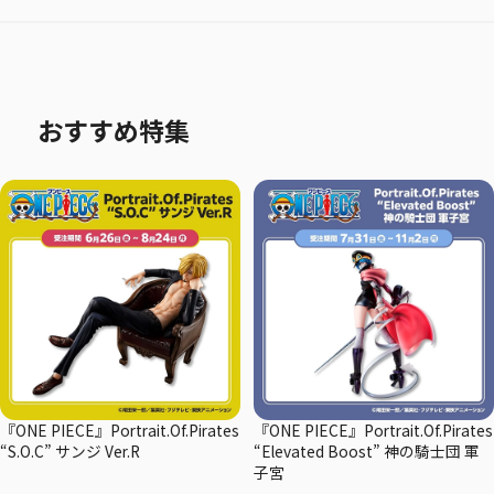
おすすめ特集
『ONE PIECE』Portrait.Of.Pirates
『ONE PIECE』Portrait.Of.Pirates
“S.O.C” サンジ Ver.R
“Elevated Boost” 神の騎士団 軍
子宮