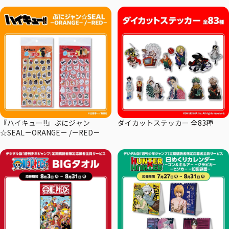
『ハイキュー!!』ぷにジャン
ダイカットステッカー 全83種
☆SEAL－ORANGE－ /－RED－