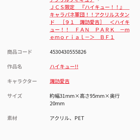
ＪＣＳ限定 『ハイキュー！！』
キャラパネ軍団！！アクリルスタン
ド ［９１ 諏訪愛吉］ ＜ハイキ
ュー！！ ＦＡＮ ＰＡＲＫ －ｍ
ｅｍｏｒｉａｌ－＞ ＢＦ１
商品コード
4530430555826
作品名
ハイキュー!!
キャラクター
諏訪愛吉
サイズ
約幅31mm×高さ95mm×奥行
20mm
素材
アクリル、PET