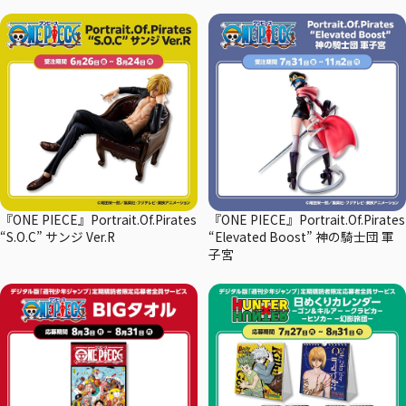
『ONE PIECE』Portrait.Of.Pirates
『ONE PIECE』Portrait.Of.Pirates
“S.O.C” サンジ Ver.R
“Elevated Boost” 神の騎士団 軍
子宮