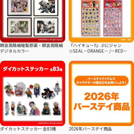
額装高精細複製原画・額装高精細
『ハイキュー!!』ぷにジャン
デジタルカラー
☆SEAL－ORANGE－ /－RED－
ダイカットステッカー 全83種
2026年バースデイ商品