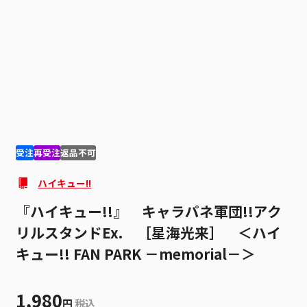
1
3
受注
再受注
返品不可
ハイキュー!!
『ハイキュー!!』 キャラパネ軍団!!アク
リルスタンドEx. ［星海光来］ ＜ハイ
キュー!! FAN PARK －memorial－＞
1,980
円
税込