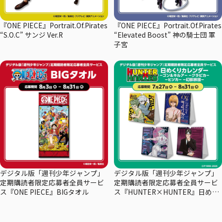
『ONE PIECE』Portrait.Of.Pirates
『ONE PIECE』Portrait.Of.Pirates
“S.O.C” サンジ Ver.R
“Elevated Boost” 神の騎士団 軍
子宮
デジタル版「週刊少年ジャンプ」
デジタル版「週刊少年ジャンプ」
定期購読者限定応募者全員サービ
定期購読者限定応募者全員サービ
ス『ONE PIECE』BIGタオル
ス『HUNTER×HUNTER』日めく
りカレンダー