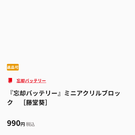
1
3
返品可
忘却バッテリー
『忘却バッテリー』ミニアクリルブロッ
ク ［藤堂葵］
990
円
税込