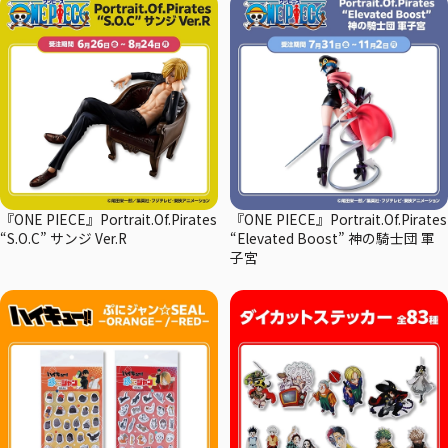
『ONE PIECE』Portrait.Of.Pirates
『ONE PIECE』Portrait.Of.Pirates
“S.O.C” サンジ Ver.R
“Elevated Boost” 神の騎士団 軍
子宮