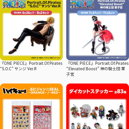
『ONE PIECE』Portrait.Of.Pirates
『ONE PIECE』Portrait.Of.Pirates
“S.O.C” サンジ Ver.R
“Elevated Boost” 神の騎士団 軍
子宮