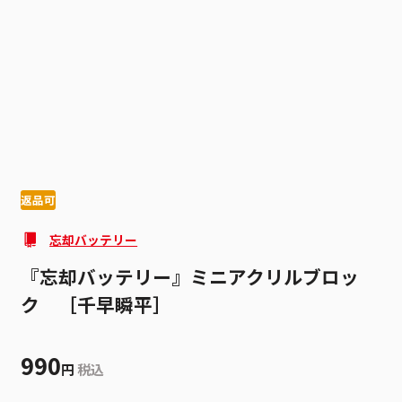
1
3
返品可
忘却バッテリー
『忘却バッテリー』ミニアクリルブロッ
ク ［千早瞬平］
990
円
税込