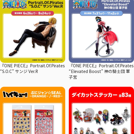
『ONE PIECE』Portrait.Of.Pirates
『ONE PIECE』Portrait.Of.Pirates
“S.O.C” サンジ Ver.R
“Elevated Boost” 神の騎士団 軍
子宮