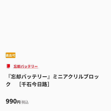
1
3
返品可
忘却バッテリー
『忘却バッテリー』ミニアクリルブロッ
ク ［千石今日路］
990
円
税込