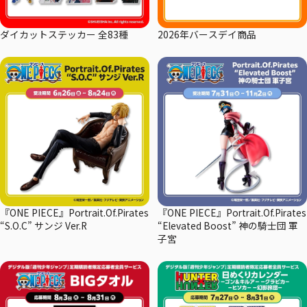
ダイカットステッカー 全83種
2026年バースデイ商品
『ONE PIECE』Portrait.Of.Pirates
『ONE PIECE』Portrait.Of.Pirates
“S.O.C” サンジ Ver.R
“Elevated Boost” 神の騎士団 軍
子宮