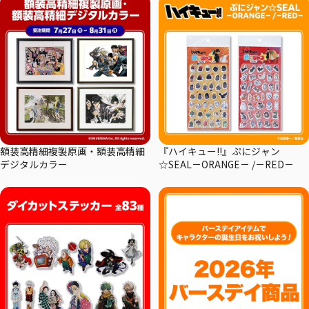
額装高精細複製原画・額装高精細
『ハイキュー!!』ぷにジャン
デジタルカラー
☆SEAL－ORANGE－ /－RED－