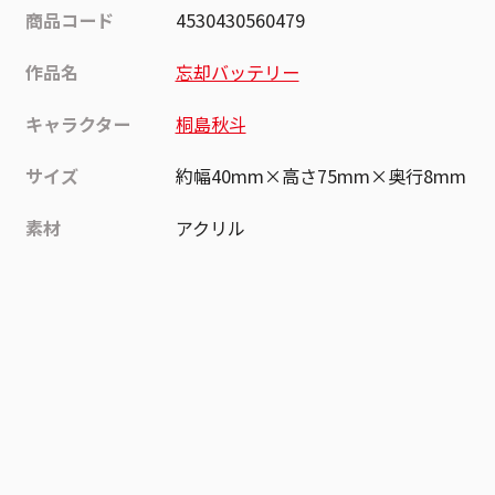
商品コード
4530430560479
作品名
忘却バッテリー
キャラクター
桐島秋斗
サイズ
約幅40mm×高さ75mm×奥行8mm
素材
アクリル
作品
忘却バッテリー