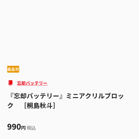
1
3
返品可
忘却バッテリー
『忘却バッテリー』ミニアクリルブロッ
ク ［桐島秋斗］
990
円
税込