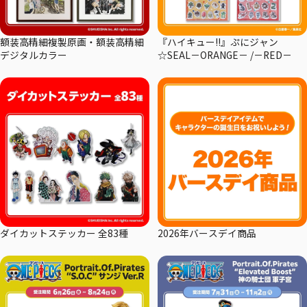
額装高精細複製原画・額装高精細
『ハイキュー!!』ぷにジャン
デジタルカラー
☆SEAL－ORANGE－ /－RED－
ダイカットステッカー 全83種
2026年バースデイ商品