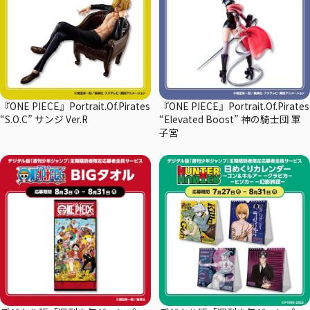
『ONE PIECE』Portrait.Of.Pirates
『ONE PIECE』Portrait.Of.Pirates
“S.O.C” サンジ Ver.R
“Elevated Boost” 神の騎士団 軍
子宮