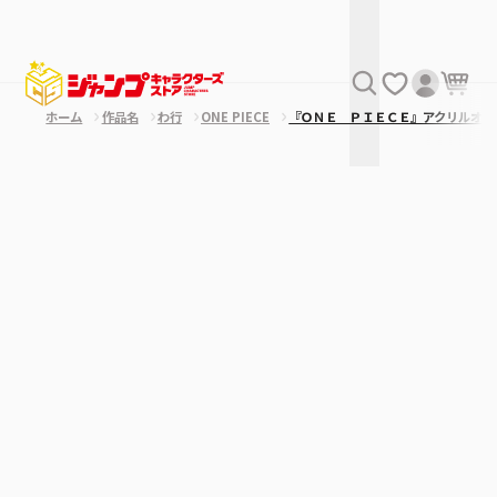
ホーム
作品名
わ行
ONE PIECE
『ＯＮＥ ＰＩＥＣＥ』アクリルオリ