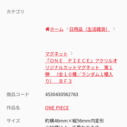
カテゴリ
ホーム
日用品（生活雑貨）
マグネット
『ＯＮＥ ＰＩＥＣＥ』アクリルオ
リジナルカットマグネット 第１
弾 （全１０種／ランダム１種入
り） ＢＦ３
商品コード
4530430562763
作品名
ONE PIECE
サイズ
約横46mm×縦56mm内変形