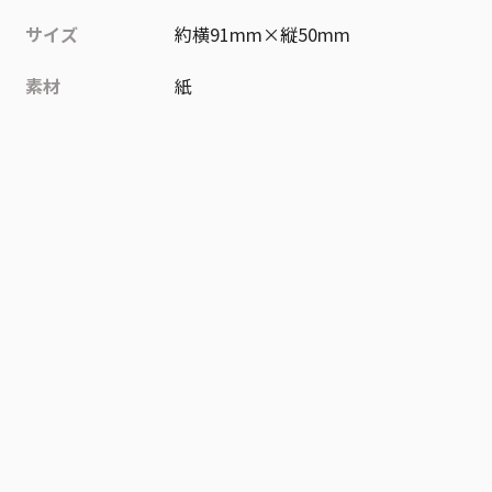
サイズ
約横91mm×縦50mm
素材
紙
作品
ジャンプスクエア
お気に入り作品に登録する