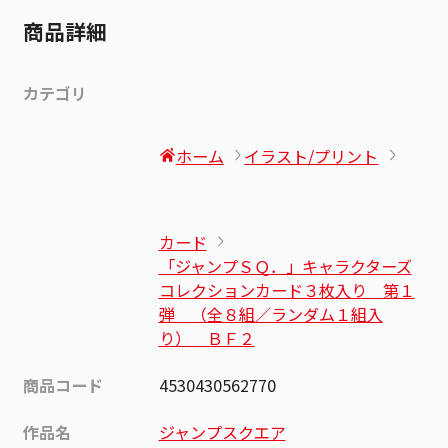
商品詳細
カテゴリ
ホーム
イラスト/プリント
カード
「ジャンプＳＱ．」キャラクターズ
コレクションカード３枚入り 第１
弾 （全８組／ランダム１組入
り） ＢＦ２
商品コード
4530430562770
作品名
ジャンプスクエア