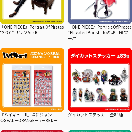
『ONE PIECE』Portrait.Of.Pirates
『ONE PIECE』Portrait.Of.Pirates
“S.O.C” サンジ Ver.R
“Elevated Boost” 神の騎士団 軍
子宮
『ハイキュー!!』ぷにジャン
ダイカットステッカー 全83種
☆SEAL－ORANGE－ /－RED－