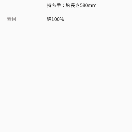
持ち手：約長さ580mm
素材
綿100％
作品
僕のヒーローアカデミア
お気に入り作品に登録する