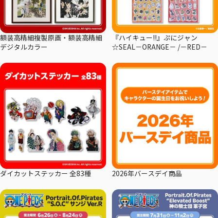
額装高精細複製原画・額装高精細
『ハイキュー!!』ぷにジャン
デジタルカラー
☆SEAL－ORANGE－ /－RED－
ダイカットステッカー 全83種
2026年バースデイ商品