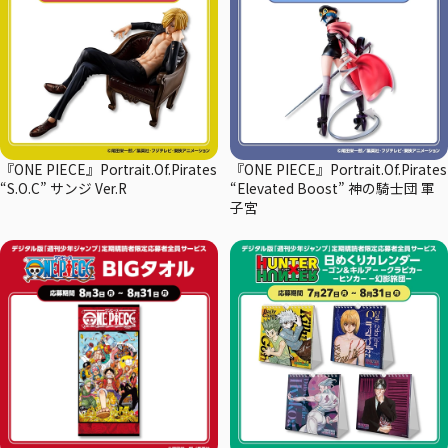
『ONE PIECE』Portrait.Of.Pirates
『ONE PIECE』Portrait.Of.Pirates
“S.O.C” サンジ Ver.R
“Elevated Boost” 神の騎士団 軍
子宮