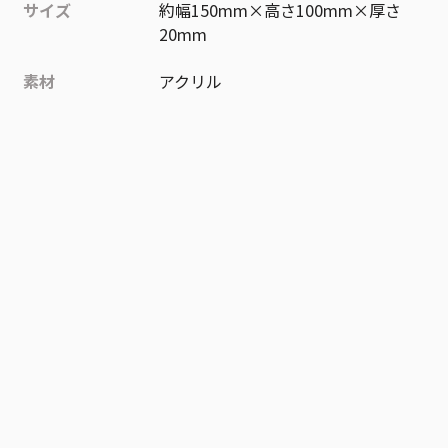
サイズ
約幅150mm×高さ100mm×厚さ
20mm
素材
アクリル
作品
忘却バッテリー
お気に入り作品に登録する