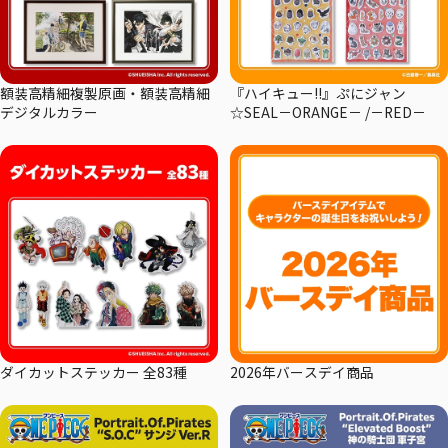
額装高精細複製原画・額装高精細
『ハイキュー!!』ぷにジャン
デジタルカラー
☆SEAL－ORANGE－ /－RED－
ダイカットステッカー 全83種
2026年バースデイ商品