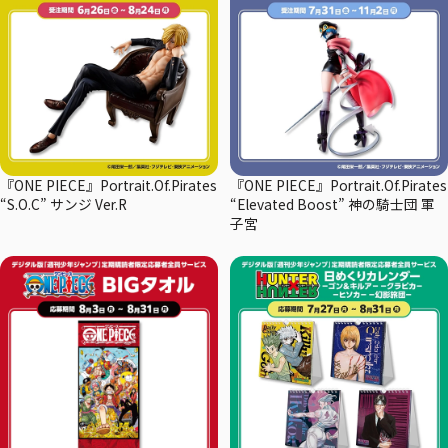
『ONE PIECE』Portrait.Of.Pirates
『ONE PIECE』Portrait.Of.Pirates
“S.O.C” サンジ Ver.R
“Elevated Boost” 神の騎士団 軍
子宮