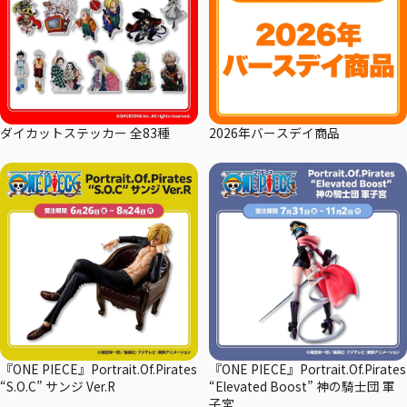
ダイカットステッカー 全83種
2026年バースデイ商品
『ONE PIECE』Portrait.Of.Pirates
『ONE PIECE』Portrait.Of.Pirates
“S.O.C” サンジ Ver.R
“Elevated Boost” 神の騎士団 軍
子宮