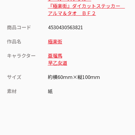
『極楽街』ダイカットステッカー
アルマ＆タオ ＢＦ２
商品コード
4530430563821
作品名
極楽街
キャラクター
亜瑠馬
早乙女道
サイズ
約横60ｍｍ×縦100ｍｍ
素材
紙