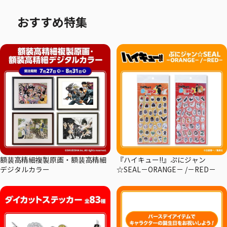
おすすめ特集
額装高精細複製原画・額装高精細
『ハイキュー!!』ぷにジャン
デジタルカラー
☆SEAL－ORANGE－ /－RED－