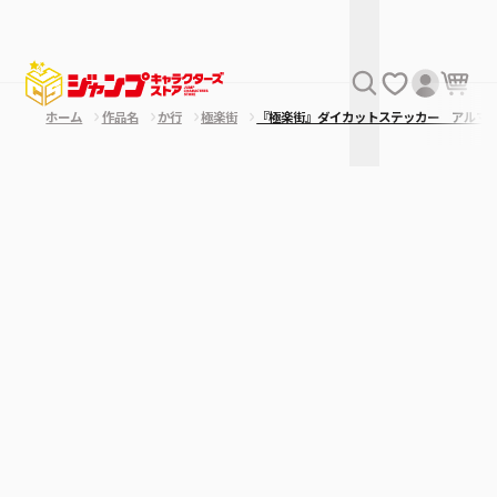
ホーム
作品名
か行
極楽街
『極楽街』ダイカットステッカー アルマ