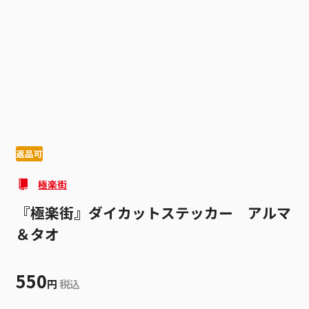
1
1
返品可
極楽街
『極楽街』ダイカットステッカー アルマ
＆タオ
550
円
税込