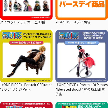
ダイカットステッカー 全83種
2026年バースデイ商品
『ONE PIECE』Portrait.Of.Pirates
『ONE PIECE』Portrait.Of.Pirates
“S.O.C” サンジ Ver.R
“Elevated Boost” 神の騎士団 軍
子宮