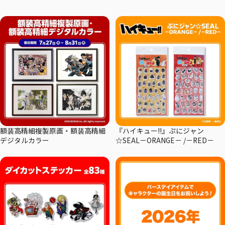
額装高精細複製原画・額装高精細
『ハイキュー!!』ぷにジャン
デジタルカラー
☆SEAL－ORANGE－ /－RED－