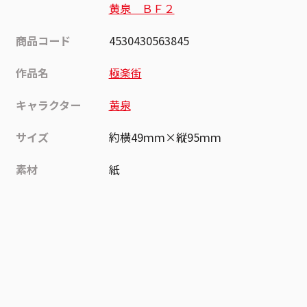
黄泉 ＢＦ２
商品コード
4530430563845
作品名
極楽街
キャラクター
黄泉
サイズ
約横49ｍｍ×縦95ｍｍ
素材
紙
作品