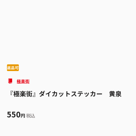
1
1
返品可
極楽街
『極楽街』ダイカットステッカー 黄泉
550
円
税込