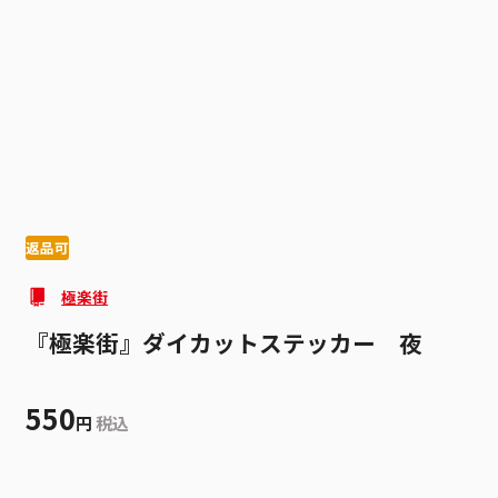
1
1
返品可
極楽街
『極楽街』ダイカットステッカー 夜
550
円
税込