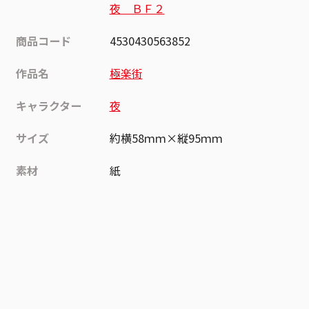
夜 ＢＦ２
商品コード
4530430563852
作品名
極楽街
キャラクター
夜
サイズ
約横58ｍｍ×縦95ｍｍ
素材
紙
作品