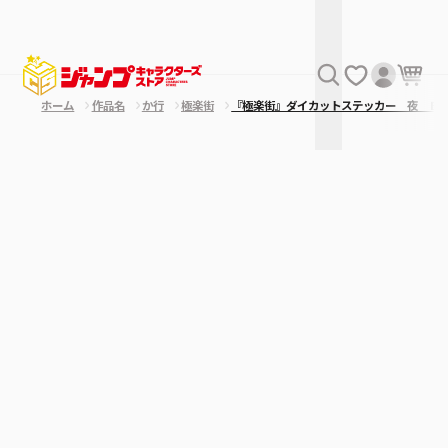
ホーム
作品名
か行
極楽街
『極楽街』ダイカットステッカー 夜 Ｂ