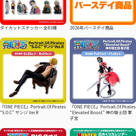
ダイカットステッカー 全83種
2026年バースデイ商品
『ONE PIECE』Portrait.Of.Pirates
『ONE PIECE』Portrait.Of.Pirates
“S.O.C” サンジ Ver.R
“Elevated Boost” 神の騎士団 軍
子宮