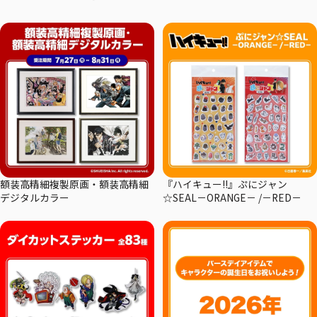
額装高精細複製原画・額装高精細
『ハイキュー!!』ぷにジャン
デジタルカラー
☆SEAL－ORANGE－ /－RED－