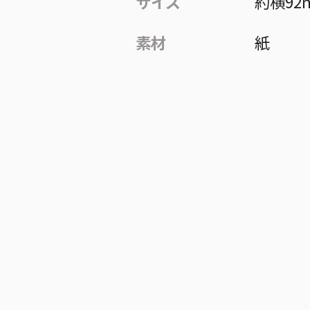
サイズ
約横92
素材
紙