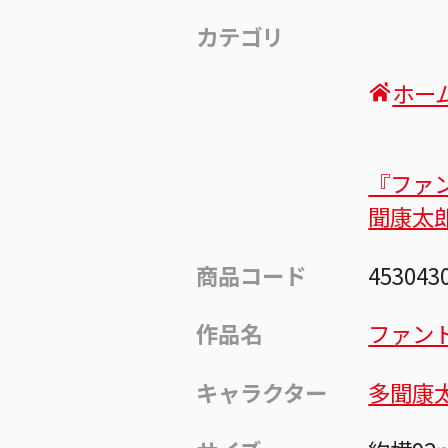
カテゴリ
ホー
『ファ
聞康太
商品コード
453043
作品名
ファン
キャラクター
多聞康