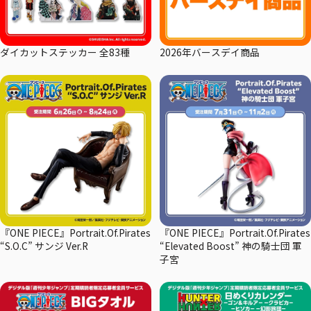
ダイカットステッカー 全83種
2026年バースデイ商品
『ONE PIECE』Portrait.Of.Pirates
『ONE PIECE』Portrait.Of.Pirates
“S.O.C” サンジ Ver.R
“Elevated Boost” 神の騎士団 軍
子宮