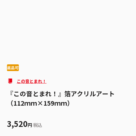
1
4
返品可
この音とまれ！
『この音とまれ！』箔アクリルアート
（112ｍｍ×159ｍｍ）
3,520
円
税込