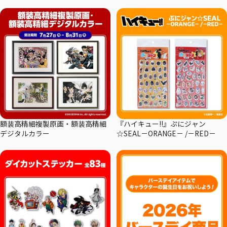
額装高精細複製原画・額装高精細
『ハイキュー!!』ぷにジャン
デジタルカラー
☆SEAL－ORANGE－ /－RED－