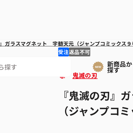
』ガラスマグネット 宇髄天元（ジャンプコミックス９
受注
返品不可
新商品か
探す
鬼滅の刃
『鬼滅の刃』ガ
（ジャンプコミ