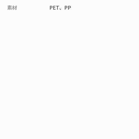
素材
PET、PP
作品
ONE PIECE
お気に入り作品に登録する