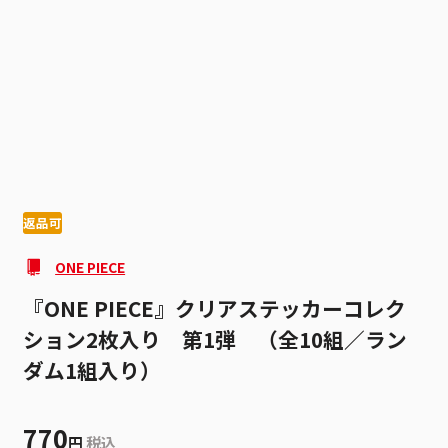
1
7
返品可
ONE PIECE
『ONE PIECE』クリアステッカーコレク
ション2枚入り 第1弾 （全10組／ラン
ダム1組入り）
770
円
税込