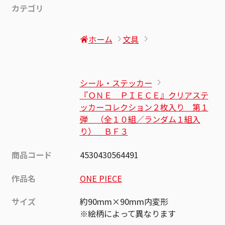
カテゴリ
ホーム
文具
シール・ステッカー
『ＯＮＥ ＰＩＥＣＥ』クリアステ
ッカーコレクション２枚入り 第１
弾 （全１０組／ランダム１組入
り） ＢＦ３
商品コード
4530430564491
作品名
ONE PIECE
サイズ
約90mm×90mm内変形
※絵柄によって異なります