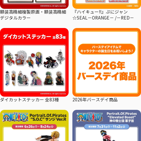
額装高精細複製原画・額装高精細
『ハイキュー!!』ぷにジャン
デジタルカラー
☆SEAL－ORANGE－ /－RED－
ダイカットステッカー 全83種
2026年バースデイ商品