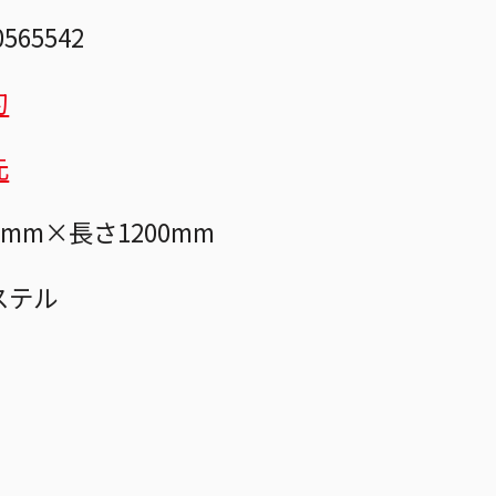
0565542
刃
元
0mm×長さ1200mm
ステル