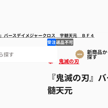
』バースデイメジャークロス 宇髄天元 ＢＦ４
受注
返品不可
新商品か
探す
鬼滅の刃
『鬼滅の刃』バ
髄天元