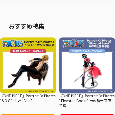
おすすめ特集
『ONE PIECE』Portrait.Of.Pirates
『ONE PIECE』Portrait.Of.Pirates
“S.O.C” サンジ Ver.R
“Elevated Boost” 神の騎士団 軍
子宮