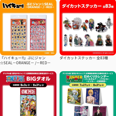
『ハイキュー!!』ぷにジャン
ダイカットステッカー 全83種
☆SEAL－ORANGE－ /－RED－