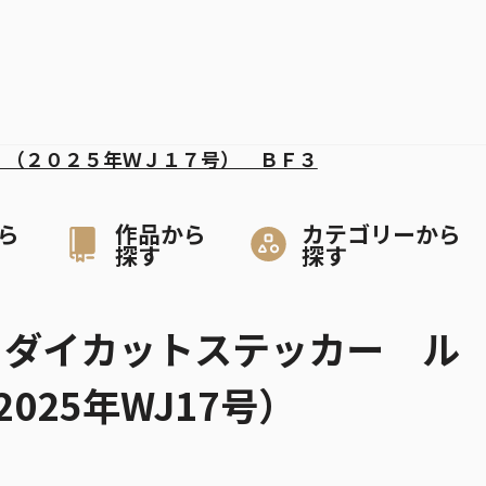
 （２０２５年ＷＪ１７号） ＢＦ３
ら
作品から
カテゴリーから
探す
探す
CE』ダイカットステッカー ル
025年WJ17号）