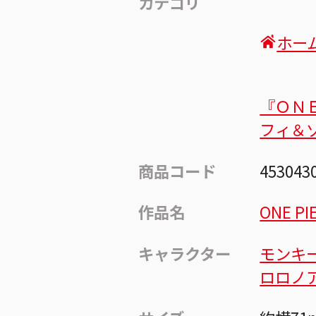
カテゴリ
ホー
『ＯＮ
フィ＆
商品コード
453043
作品名
ONE PI
キャラクター
モンキ
ロロノ