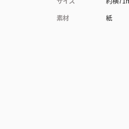
サイズ
約横71
素材
紙